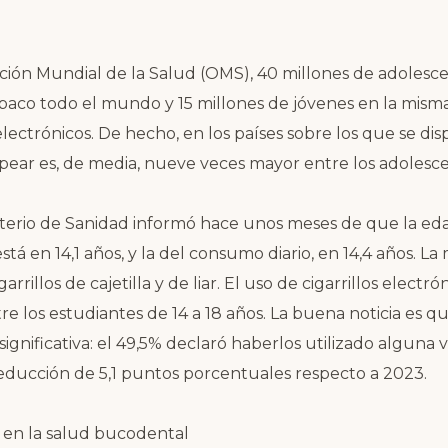
ión Mundial de la Salud (OMS), 40 millones de adolescen
aco todo el mundo y 15 millones de jóvenes en la misma
s electrónicos. De hecho, en los países sobre los que se di
pear es, de media, nueve veces mayor entre los adolesc
sterio de Sanidad informó hace unos meses de que la eda
tá en 14,1 años, y la del consumo diario, en 14,4 años. L
rillos de cajetilla y de liar. El uso de cigarrillos electr
re los estudiantes de 14 a 18 años. La buena noticia es q
significativa: el 49,5% declaró haberlos utilizado alguna ve
ducción de 5,1 puntos porcentuales respecto a 2023.
 en la salud bucodental