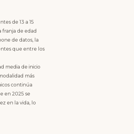
tes de 13 a 15
 franja de edad
spone de datos, la
entes que entre los
d media de inicio
a modalidad más
ónicos continúa
ue en 2025 se
z en la vida, lo