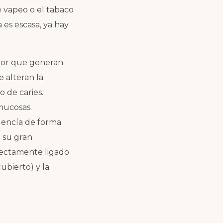
e vapeo o el tabaco
 es escasa, ya hay
vapor que generan
 alteran la
o de caries.
 mucosas.
la encía de forma
a su gran
rectamente ligado
cubierto) y la