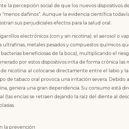
e la percepción social de que los nuevos dispositivos d
o “menos dañinos”. Aunque la evidencia científica todavía
tran sus perjudiciales efectos para la salud oral.
garrillos electrónicos (con y sin nicotina): el aerosol o 
s ultrafinas, metales pesados y compuestos químicos que
s bacterias beneficiosas de la boca), multiplicando el riesg
nerado por estos dispositivos irrita de forma crónica las
s de nicotina: al colocarse directamente entre el labio y 
po de tabaco oral provoca una irritación severa. Debido 
tina, genera una gran dependencia. Su consumo está di
al (las encías se retraen dejando la raíz del diente al des
lasias.
en la prevención