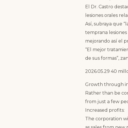
El Dr. Castro dest
lesiones orales re
Así, subraya que “
temprana lesiones 
mejorando así el pr
“El mejor tratamie
de sus formas”, za
2026.05.29 40 mil
Growth through inn
Rather than be co
from just a few pe
Increased profits:
The corporation wil
as sales from new 