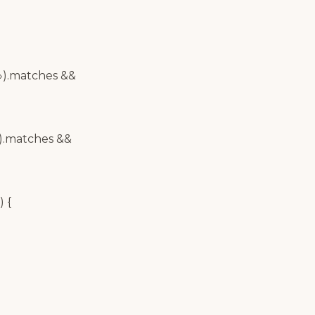
)»).matches &&
»).matches &&
 {