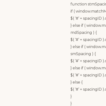
function stmSpacin
if ( window.matchM
$( ‘#’ + spacingID ).
} else if ( window
mdSpacing ) {
$( ‘#’ + spacingID )
} else if ( window
smSpacing ) {
$( ‘#’ + spacingID )
} else if ( window
$( ‘#’ + spacingID ).
} else {
$( ‘#’ + spacingID ).c
}
}