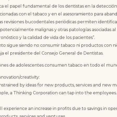
aca el papel fundamental de los dentistas en la detecció
lacionadas con el tabaco y en el asesoramiento para aba
las revisiones bucodentales periódicas permiten identific
potencialmente malignas y otras patologías asociadas al
onóstico y la calidad de vida de los pacientes”.
nto sigue siendo no consumir tabaco ni productos con n
nja el presidente del Consejo General de Dentistas.
lones de adolescentes consumen tabaco en todo el mu
ovation/creativity:
nstrained by ideas for new products, services and new 
ople, a Thinking Corporation can tap into the employees.
l experience an increase in profits due to savings in oper
products, services and ventures.