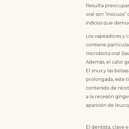
Resulta preocupant
oral son “inocuos” 
indicios que demues
Los vapeadores y ci
contiene partícula
microbiota oral (la
Además, el calor ge
El snus y las bolsa
prolongada, este ti
contenido de nico
a la recesión gingiv
aparición de leucop
El dentista, clave 