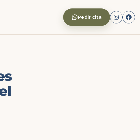
Pedir cita
es
el