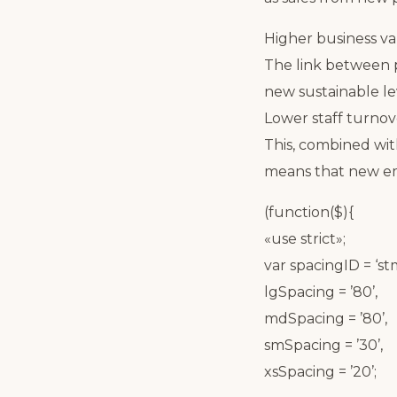
Higher business va
The link between p
new sustainable lev
Lower staff turnov
This, combined with
means that new emp
(function($){
«use strict»;
var spacingID = ‘s
lgSpacing = ’80’,
mdSpacing = ’80’,
smSpacing = ’30’,
xsSpacing = ’20’;