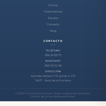
Clínica
Tratamientos
Equipo
Contacto
Blog
CONTACTO
TELÉFONO
956 30 69 75
WHATSAPP
669 29 22 58
DIRECCIÓN
Avenida Voltaire nº3, portal 4, 1ºD
11407 · Jerez de la Frontera
© 2026 Clínica Dental Carrero. Todos los derechos reservados.
Política de privacidad
Accesibilidad